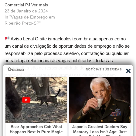
Comercial PJ Ver mais
Ribeirão Preto - SP
23 de Janeiro de 2024
ASSISTENTE DE LOJA Ver
In "Vagas de Emprego em
mais Ribeirão Preto - SP
Ribeirão Preto-SP"
Terapeuta Ocupacional Ver
mais Ribeirão Preto - SP
Aviso Legal O site ismaelcolosi.com.br atua apenas como
Jovem Aprendiz
um canal de divulgação de oportunidades de emprego e não se
Administrativo Ver mais
responsabiliza pelo processo seletivo, contratação ou qualquer
Ribeirão Preto…
outra etapa relacionada às vagas publicadas. Todas as
informações são de responsabilidade dos anunciantes.
Atenção! Nunca pague por promessas de emprego nem
compre cursos que garantam contratação. Desconfie de
qualquer cobrança para participar de seleções.