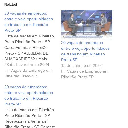
Related
20 vagas de empregos:
entre e veja oportunidades
de trabalho em Ribeirão
Preto-SP
Lista de Vagas em Ribeirão
Preto Ribeirão Preto - SP
20 vagas de empregos:
Caixa Ver mais Ribeirão
entre e veja oportunidades
Preto - SP AUXILIAR DE
de trabalho em Ribeirão
ALMOXARIFE Ver mais
Preto-SP
Ribeirão Preto - SP
23 de Fevereiro de 2024
13 de Janeiro de 2024
VIGILANTE Ver mais
In "Vagas de Emprego em
In "Vagas de Emprego em
Ribeirão Preto - SP
Ribeirão Preto-SP"
Ribeirão Preto-SP"
Operador de Rastreamento
20 vagas de empregos:
Ver mais Ribeirão Preto -
entre e veja oportunidades
SP Almoxarife Ver mais
de trabalho em Ribeirão
Ribeirão Preto - SP
Preto-SP
Vendedor(a)…
Lista de Vagas em Ribeirão
Preto Ribeirão Preto - SP
Recepcionista Ver mais
Ribeirão Preto - SP Gerente