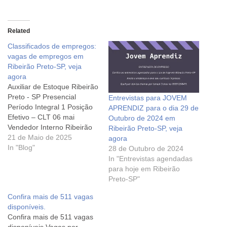
Related
Classificados de empregos:
vagas de empregos em
Ribeirão Preto-SP, veja
agora
Auxiliar de Estoque Ribeirão
Preto - SP Presencial
Entrevistas para JOVEM
Período Integral 1 Posição
APRENDIZ para o dia 29 de
Efetivo – CLT 06 mai
Outubro de 2024 em
Vendedor Interno Ribeirão
Ribeirão Preto-SP, veja
Preto - SP Presencial
21 de Maio de 2025
agora
Período Integral 1 Posição
In "Blog"
28 de Outubro de 2024
Efetivo – CLT 06 mai
In "Entrevistas agendadas
Gerente de Restaurante
para hoje em Ribeirão
Ribeirão Preto - SP
Preto-SP"
Presencial Período Integral
Confira mais de 511 vagas
1 Posição Efetivo – CLT 06
disponíveis.
mai…
Confira mais de 511 vagas