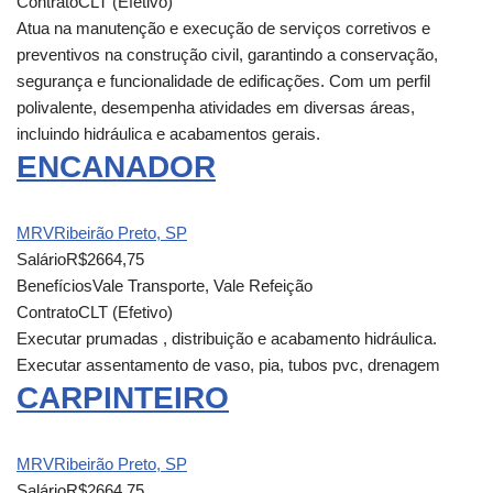
Contrato
CLT (Efetivo)
Atua na manutenção e execução de serviços corretivos e
preventivos na construção civil, garantindo a conservação,
segurança e funcionalidade de edificações. Com um perfil
polivalente, desempenha atividades em diversas áreas,
incluindo hidráulica e acabamentos gerais.
ENCANADOR
MRV
Ribeirão Preto, SP
Salário
R$2664,75
Benefícios
Vale Transporte, Vale Refeição
Contrato
CLT (Efetivo)
Executar prumadas , distribuição e acabamento hidráulica.
Executar assentamento de vaso, pia, tubos pvc, drenagem
CARPINTEIRO
MRV
Ribeirão Preto, SP
Salário
R$2664,75