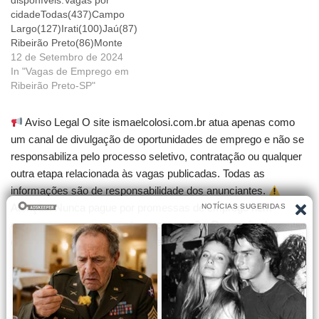
disponíveis.Vagas por
cidadeTodas(437)Campo
Largo(127)Irati(100)Jaú(87)
Ribeirão Preto(86)Monte
Alto(11)Matão(6)Vagas por
12 de Setembro de 2024
áreaTodas(512)Transporte
In "Vagas de Emprego em
Terrestre(236)Industrial(101
Ribeirão Preto-SP"
)Finanças(52)Alimentos e
Bebidas,...
Aviso Legal O site ismaelcolosi.com.br atua apenas como
(26)Produção/Fabricação(1
um canal de divulgação de oportunidades de emprego e não se
8)Industrial,Produção...
responsabiliza pelo processo seletivo, contratação ou qualquer
(10)Vagas por
cargoTodas(512)Ajudante
outra etapa relacionada às vagas publicadas. Todas as
Geral(153)Operador de
informações são de responsabilidade dos anunciantes.
Produção(100)Operador de
Atenção! Nunca pague por promessas de emprego nem
Arrecadação(52)Auxiliar de
compre cursos que garantam contratação. Desconfie de
Produção(29)Motorista
qualquer cobrança para participar de seleções.
Líder de...(25)Inspetor de
Trânsito(20) Vagas
recentesVaga para Auxiliar
de Produção (temporário)
em Ribeirão Preto - SPVaga
para Analista Jr. de