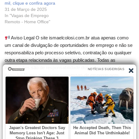
mil, clique e confira agora
31 de Março de 2025
In "Vagas de Emprego
Remoto - Home Office"
Aviso Legal O site ismaelcolosi.com.br atua apenas como
um canal de divulgação de oportunidades de emprego e não se
responsabiliza pelo processo seletivo, contratação ou qualquer
outra etapa relacionada às vagas publicadas. Todas as
informações são de responsabilidade dos anunciantes.
Atenção! Nunca pague por promessas de emprego nem
compre cursos que garantam contratação. Desconfie de
qualquer cobrança para participar de seleções.