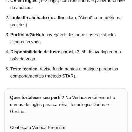
CV em inglês
(1–2 págs) com resultados e palavras-chave
do anúncio.
LinkedIn alinhado
(headline clara, “About” com métricas,
projetos).
Portfólio/GitHub
navegável; destaque cases e stacks
citados na vaga.
Disponibilidade de fuso
: garanta 3–5h de overlap com o
país da vaga.
Teste técnico
: revise fundamentos e pratique perguntas
comportamentais (método STAR).
Quer fortalecer seu perfil?
No Veduca você encontra
cursos de Inglês para carreira, Tecnologia, Dados e
Gestão.
Conheça o Veduca Premium