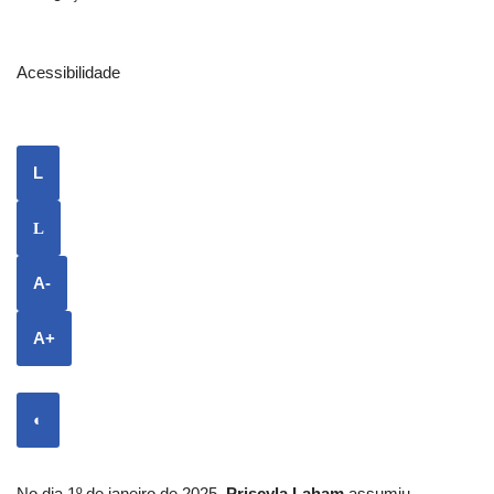
Acessibilidade
L
L
A-
A+
◐
No dia 1º de janeiro de 2025,
Priscyla Laham
assumiu