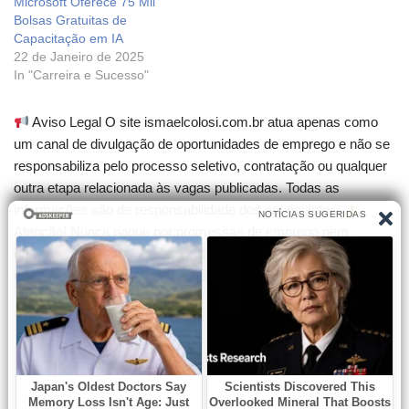
Microsoft Oferece 75 Mil
Bolsas Gratuitas de
Capacitação em IA
22 de Janeiro de 2025
In "Carreira e Sucesso"
Aviso Legal O site ismaelcolosi.com.br atua apenas como
um canal de divulgação de oportunidades de emprego e não se
responsabiliza pelo processo seletivo, contratação ou qualquer
outra etapa relacionada às vagas publicadas. Todas as
informações são de responsabilidade dos anunciantes.
Atenção! Nunca pague por promessas de emprego nem
compre cursos que garantam contratação. Desconfie de
qualquer cobrança para participar de seleções.