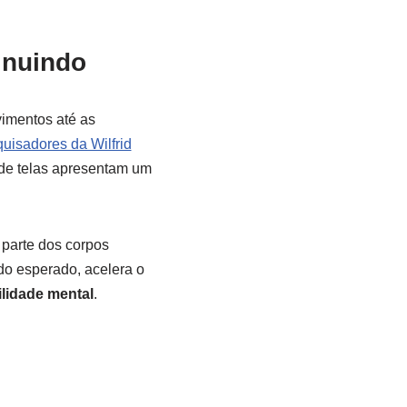
inuindo
vimentos até as
quisadores da Wilfrid
de telas apresentam um
 parte dos corpos
do esperado, acelera o
lidade mental
.