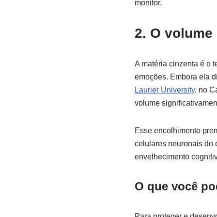
monitor.
2. O volume 
A matéria cinzenta é o 
emoções. Embora ela d
Laurier University,
no Ca
volume significativame
Esse encolhimento prema
celulares neuronais do 
envelhecimento cognitiv
O que você po
Para proteger e desenvo