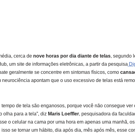
média, cerca de
nove horas por dia diante de telas
, segundo l
ub, um site de informações eletrônicas, a partir da pesquisa
Dig
bate geralmente se concentre em sintomas físicos, como
cansaç
m neurociência apontam que o uso excessivo de telas está rem
do tempo de tela são enganosos, porque você não consegue ver
 olha para a tela”, diz
Maris Loeffler
, pesquisadora da faculd
lasse o celular na cama por uma hora em apenas uma manhã, os
 isso se tornar um hábito, dia após dia, mês após mês, esse 