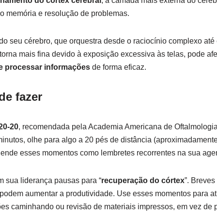
inamento do córtex cerebral
, a camada mais externa do céreb
o memória e resolução de problemas.
o seu cérebro, que orquestra desde o raciocínio complexo até 
orna mais fina devido à exposição excessiva às telas, pode af
 e processar informações
de forma eficaz.
de fazer
20-20
, recomendada pela Academia Americana de Oftalmologia,
minutos, olhe para algo a 20 pés de distância (aproximadamente
ende esses momentos como lembretes recorrentes na sua agen
m sua liderança pausas para “
recuperação do córtex
”. Breves
 podem aumentar a produtividade. Use esses momentos para a
iões caminhando ou revisão de materiais impressos, em vez de