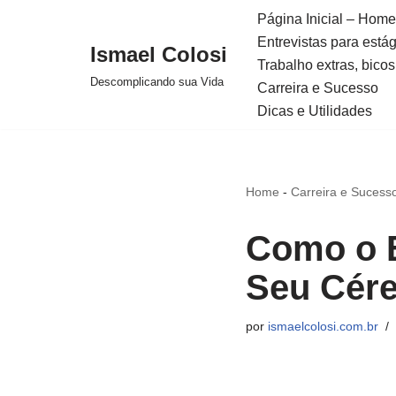
Página Inicial – Home
Entrevistas para está
Avançar
Ismael Colosi
Trabalho extras, bicos
para
Descomplicando sua Vida
Carreira e Sucesso
o
Dicas e Utilidades
conteúdo
Home
-
Carreira e Sucess
Como o E
Seu Cér
por
ismaelcolosi.com.br