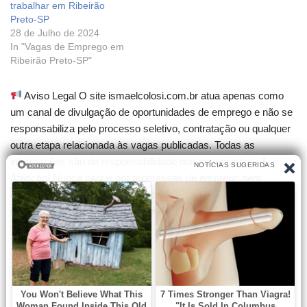
trabalhar em Ribeirão
Preto-SP
28 de Julho de 2024
In "Vagas de Emprego em
Ribeirão Preto-SP"
Aviso Legal O site ismaelcolosi.com.br atua apenas como
um canal de divulgação de oportunidades de emprego e não se
responsabiliza pelo processo seletivo, contratação ou qualquer
outra etapa relacionada às vagas publicadas. Todas as
informações são de responsabilidade dos anunciantes.
Atenção! Nunca pague por promessas de emprego nem
compre cursos que garantam contratação. Desconfie de
qualquer cobrança para participar de seleções.