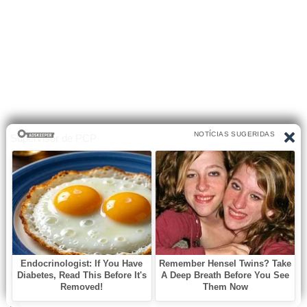
Supervisor de PCP
Requisitos:
Ensino superior completo em Engenharia ou Administração
Conhecimento em sistemas ERP com MRP e MES
Excel avançado
Interessados enviar currículo para:
oportunidades.rhelp@gmail.com
Compartilhe: