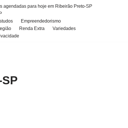
as agendadas para hoje em Ribeirão Preto-SP
P
Estudos
Empreendedorismo
Região
Renda Extra
Variedades
rivacidade
-SP