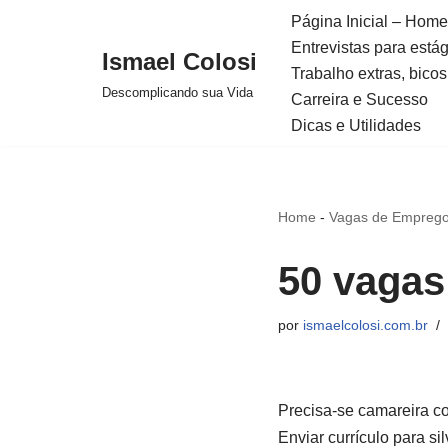
Página Inicial – Home
Entrevistas para está
Avançar
Ismael Colosi
Trabalho extras, bicos
para
Descomplicando sua Vida
Carreira e Sucesso
o
Dicas e Utilidades
conteúdo
Home
-
Vagas de Emprego
50 vagas
por
ismaelcolosi.com.br
Precisa-se camareira c
Enviar currículo para 