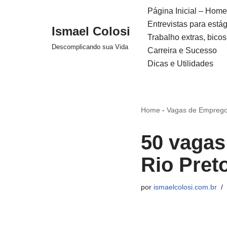
Página Inicial – Home
Entrevistas para está
Avançar
Ismael Colosi
Trabalho extras, bicos
para
Descomplicando sua Vida
Carreira e Sucesso
o
Dicas e Utilidades
conteúdo
Home
-
Vagas de Emprego 
50 vagas
Rio Pret
por
ismaelcolosi.com.br