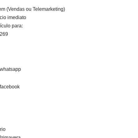
em (Vendas ou Telemarketing)
cio imediato
ículo para:
4269
rio
Primavera