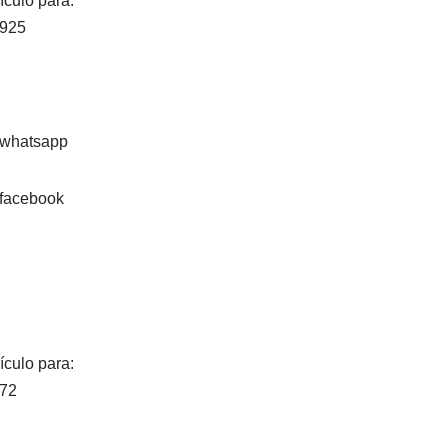
ículo para:
6925
ículo para:
072