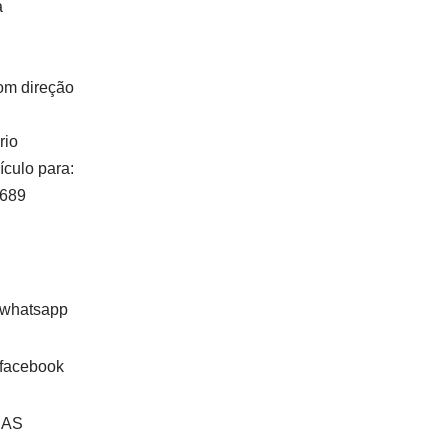
a
om direção
rio
ículo para:
5689
DAS