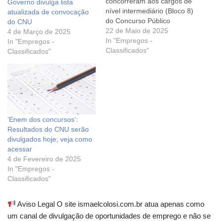
concorreram aos cargos de
Governo divulga lista
nível intermediário (Bloco 8)
atualizada de convocação
do Concurso Público
do CNU
Nacional Unificado (CPNU)
22 de Maio de 2025
4 de Março de 2025
estará disponível a partir
In "Empregos -
In "Empregos -
das 10h desta terça-feira, 4,
Classificados"
Classificados"
na Área do candidato da
página do concurso.
Também será divulgada a
primeira lista de
classificação dos
candidatos dos…
‘Enem dos concursos’:
Resultados do CNU serão
divulgados hoje; veja como
acessar
4 de Fevereiro de 2025
In "Empregos -
Classificados"
Aviso Legal O site ismaelcolosi.com.br atua apenas como
um canal de divulgação de oportunidades de emprego e não se