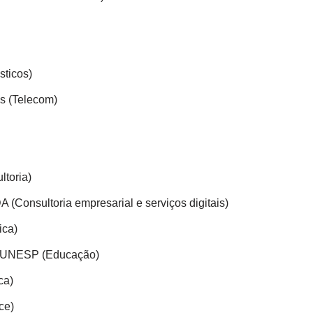
sticos)
s (Telecom)
toria)
 (Consultoria empresarial e serviços digitais)
ica)
da UNESP (Educação)
ca)
ce)