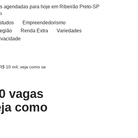
as agendadas para hoje em Ribeirão Preto-SP
P
Estudos
Empreendedorismo
Região
Renda Extra
Variedades
rivacidade
$ 10 mil; veja como se
0 vagas
eja como