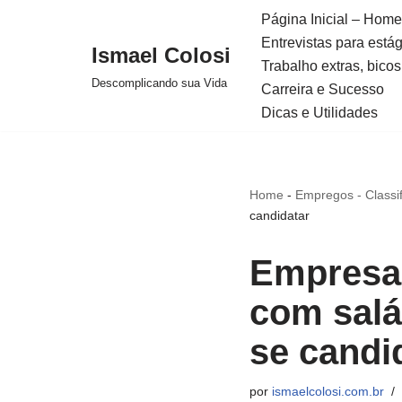
Página Inicial – Home
Entrevistas para está
Avançar
Ismael Colosi
Trabalho extras, bicos
para
Descomplicando sua Vida
Carreira e Sucesso
o
Dicas e Utilidades
conteúdo
Home
-
Empregos - Classi
candidatar
Empresas
com salá
se candi
por
ismaelcolosi.com.br