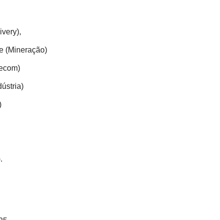
very),
e (Mineração)
lecom)
ústria)
)
.