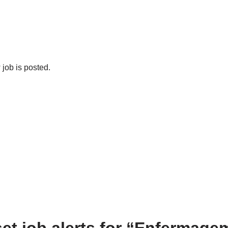
job is posted.
set job alerts for “Enfermagem