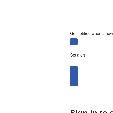
Get notified when a new 
Set alert
Sign in to 