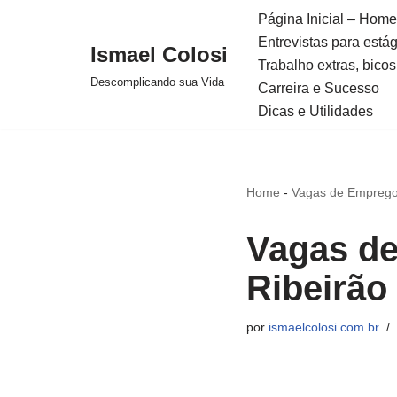
Página Inicial – Home
Entrevistas para está
Avançar
Ismael Colosi
Trabalho extras, bicos
para
Descomplicando sua Vida
Carreira e Sucesso
o
Dicas e Utilidades
conteúdo
Home
-
Vagas de Emprego
Vagas d
Ribeirão
por
ismaelcolosi.com.br