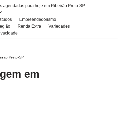
as agendadas para hoje em Ribeirão Preto-SP
P
Estudos
Empreendedorismo
Região
Renda Extra
Variedades
rivacidade
irão Preto-SP
agem em