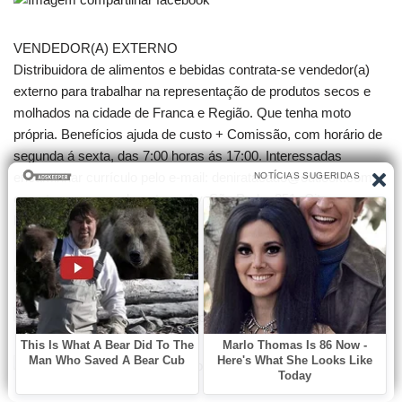
VENDEDOR(A) EXTERNO
Distribuidora de alimentos e bebidas contrata-se vendedor(a)
externo para trabalhar na representação de produtos secos e
molhados na cidade de Franca e Região. Que tenha moto
própria. Benefícios ajuda de custo + Comissão, com horário de
segunda á sexta, das 7:00 horas ás 17:00. Interessadas
encaminhar currículo pelo e-mail: deniratacado@outlook.com
ou entregar pessoalmente na Av. São Pedro 851- City
Petrópolis.
Compartilhe: