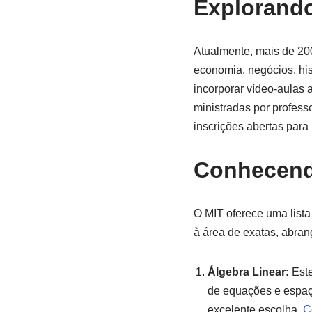
Explorando
Atualmente, mais de 200
economia, negócios, hist
incorporar vídeo-aulas 
ministradas por profess
inscrições abertas par
Conhecend
O MIT oferece uma lista
à área de exatas, abra
Álgebra Linear:
Este
de equações e espaço
excelente escolha.
C