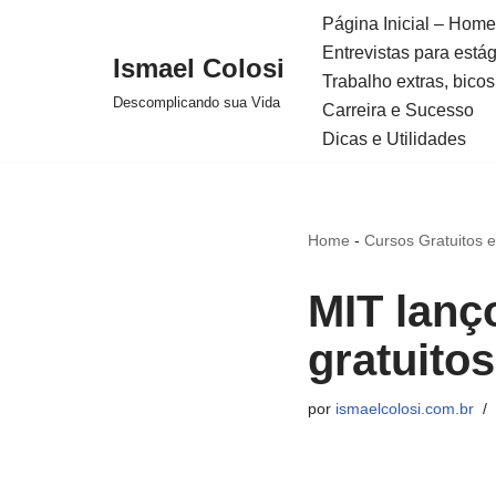
Página Inicial – Home
Entrevistas para está
Avançar
Ismael Colosi
Trabalho extras, bicos
para
Descomplicando sua Vida
Carreira e Sucesso
o
Dicas e Utilidades
conteúdo
Home
-
Cursos Gratuitos 
MIT lanç
gratuitos
por
ismaelcolosi.com.br