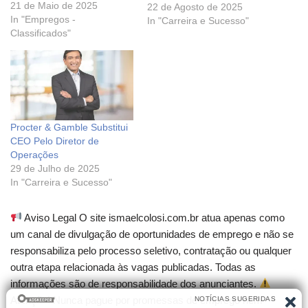
de renome. Algumas
21 de Maio de 2025
22 de Agosto de 2025
companhias possuem fama
In "Empregos -
In "Carreira e Sucesso"
pela cultura corporativa
Classificados"
forte e, por conta disso,
causam impacto em
companhias hoje lideradas
por ex-funcionários – como
é o caso da P&G. +A
empresa por…
Procter & Gamble Substitui
CEO Pelo Diretor de
Operações
29 de Julho de 2025
In "Carreira e Sucesso"
Aviso Legal O site ismaelcolosi.com.br atua apenas como
um canal de divulgação de oportunidades de emprego e não se
responsabiliza pelo processo seletivo, contratação ou qualquer
outra etapa relacionada às vagas publicadas. Todas as
informações são de responsabilidade dos anunciantes.
Atenção! Nunca pague por promessas de emprego nem