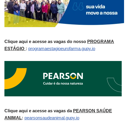
Clique aqui e acesse as vagas do nosso
PROGRAMA
ESTÁGIO
:
programaestagioeurofarma.gupy.io
Clique aqui e acesse as vagas da
PEARSON SAÚDE
ANIMAL
:
pearsonsaudeanimal.gupy.io