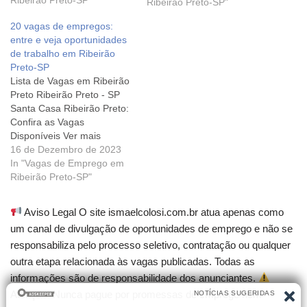
Preto - SP Cacau Show-
Ribeirão Preto-SP"
Ribeirão Preto-SP"
Consultor Comercial Ver
20 vagas de empregos:
mais Ribeirão Preto - SP
entre e veja oportunidades
Vendedor | Vans Ribeirão
de trabalho em Ribeirão
Ver mais Ribeirão Preto…
Preto-SP
Lista de Vagas em Ribeirão
Preto Ribeirão Preto - SP
Santa Casa Ribeirão Preto:
Confira as Vagas
Disponíveis Ver mais
Ribeirão Preto - SP AMBEV
16 de Dezembro de 2023
Contrata Ver mais Ribeirão
In "Vagas de Emprego em
Preto - SP Cacau Show-
Ribeirão Preto-SP"
Consultor Comercial Ver
mais Ribeirão Preto - SP
Aviso Legal O site ismaelcolosi.com.br atua apenas como
Vendedor | Vans Ribeirão
um canal de divulgação de oportunidades de emprego e não se
Ver mais Ribeirão Preto…
responsabiliza pelo processo seletivo, contratação ou qualquer
outra etapa relacionada às vagas publicadas. Todas as
informações são de responsabilidade dos anunciantes.
Atenção! Nunca pague por promessas de emprego nem