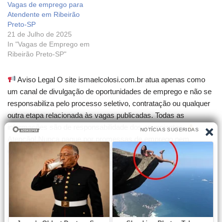
Vagas de emprego para
Atendente em Ribeirão
Preto-SP
21 de Julho de 2025
In "Vagas de Emprego em
Ribeirão Preto-SP"
Aviso Legal O site ismaelcolosi.com.br atua apenas como
um canal de divulgação de oportunidades de emprego e não se
responsabiliza pelo processo seletivo, contratação ou qualquer
outra etapa relacionada às vagas publicadas. Todas as
informações são de responsabilidade dos anunciantes.
Atenção! Nunca pague por promessas de emprego nem
compre cursos que garantam contratação. Desconfie de
qualquer cobrança para participar de seleções.