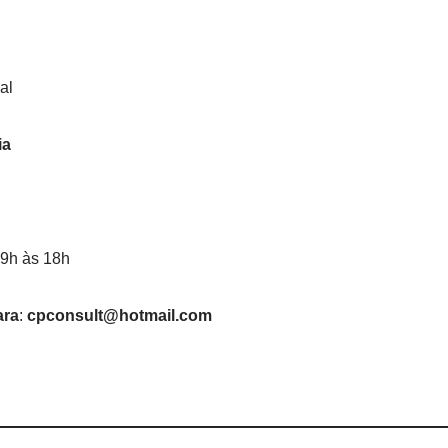
al
ia
9h às 18h
ara
:
cpconsult@hotmail.com