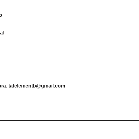
o
al
ara
:
tatclementb@gmail.com