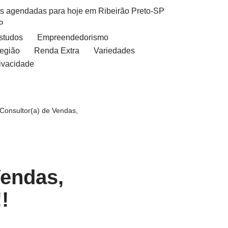
as agendadas para hoje em Ribeirão Preto-SP
P
Estudos
Empreendedorismo
Região
Renda Extra
Variedades
rivacidade
 Consultor(a) de Vendas,
Vendas,
!