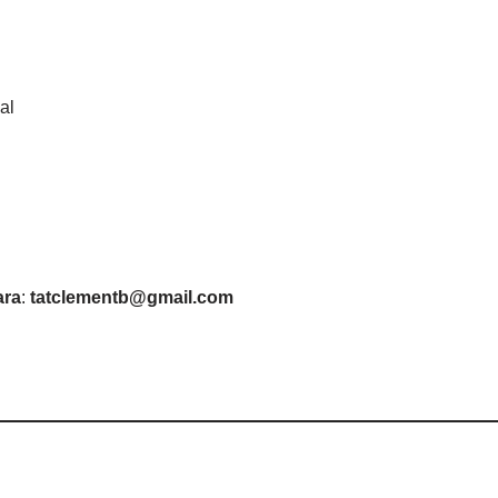
al
ara
:
tatclementb@gmail.com