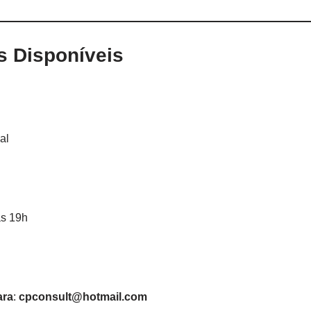
s Disponíveis
al
às 19h
ara
:
cpconsult@hotmail.com