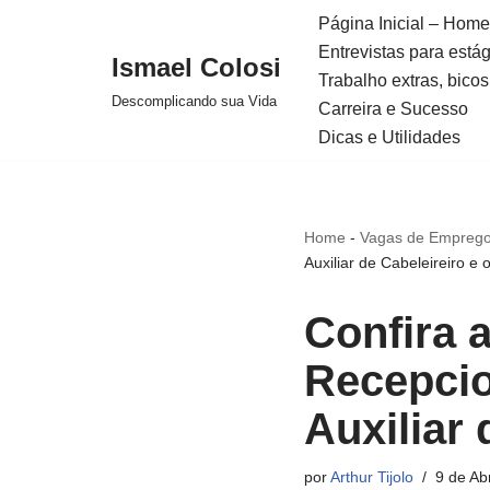
Página Inicial – Home
Entrevistas para está
Avançar
Ismael Colosi
Trabalho extras, bicos
para
Descomplicando sua Vida
Carreira e Sucesso
o
Dicas e Utilidades
conteúdo
Home
-
Vagas de Emprego
Auxiliar de Cabeleireiro e o
Confira 
Recepcio
Auxiliar 
por
Arthur Tijolo
9 de Ab