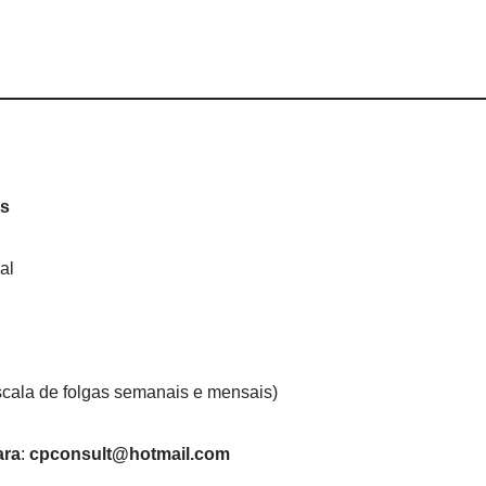
as
al
cala de folgas semanais e mensais)
ara
:
cpconsult@hotmail.com