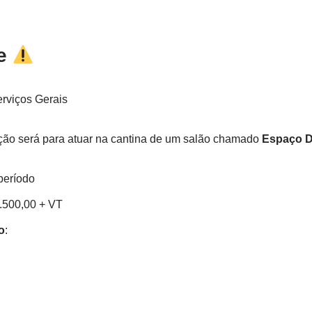
te
erviços Gerais
ção será para atuar na cantina de um salão chamado
Espaço D
período
1.500,00 + VT
o
: