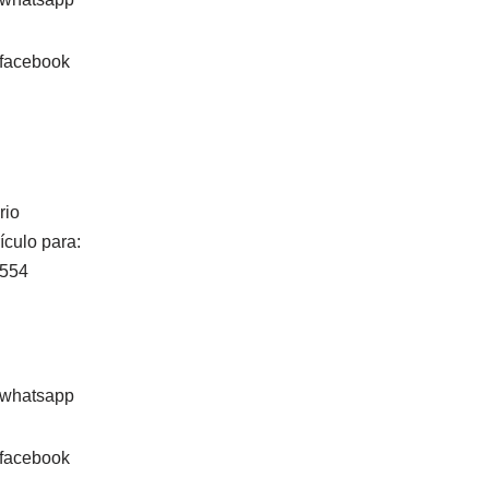
rio
ículo para:
4554