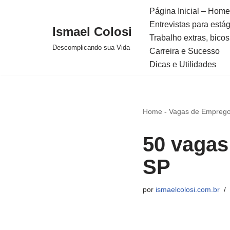
Página Inicial – Home
Entrevistas para está
Avançar
Ismael Colosi
Trabalho extras, bicos
para
Descomplicando sua Vida
Carreira e Sucesso
o
Dicas e Utilidades
conteúdo
Home
-
Vagas de Emprego
50 vagas
SP
por
ismaelcolosi.com.br