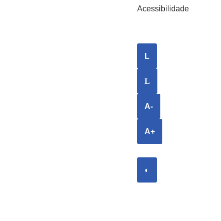
Acessibilidade
L
L
A-
A+
◐