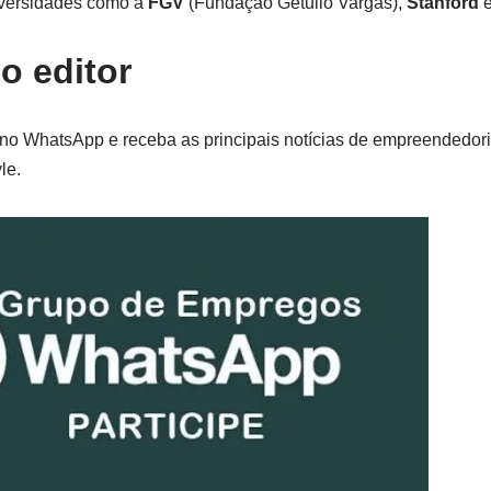
iversidades como a
FGV
(Fundação Getulio Vargas),
Stanford
o editor
no WhatsApp e receba as principais notícias de empreendedoris
le.