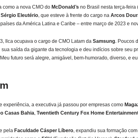
da como a nova CMO do
McDonald’s
no Brasil nesta terça-feira 
s
Sérgio Eleutério
, que esteve à frente do cargo na
Arcos Dou
 países da América Latina e Caribe – entre março de 2023 e n
3, Ilca ocupava o cargo de CMO Latam da
Samsung
. Poucos d
sua saída da gigante da tecnologia e deu indícios sobre seu 
 “Meu futuro será alegre, amigável, bem-humorado, diverso, e e
ém
 experiência, a executiva já passou por empresas como
Magaz
o Casas Bahia
,
Twentieth Century Fox Home Entertainmen
e pela
Faculdade Cásper Líbero
, expandiu sua formação com