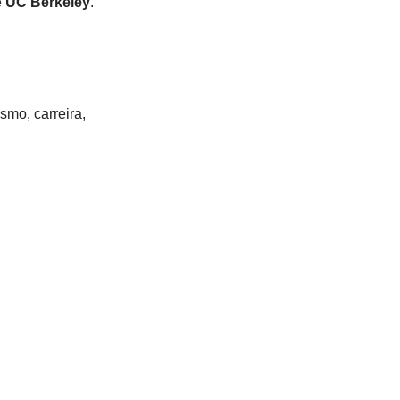
e
UC Berkeley
.
mo, carreira,