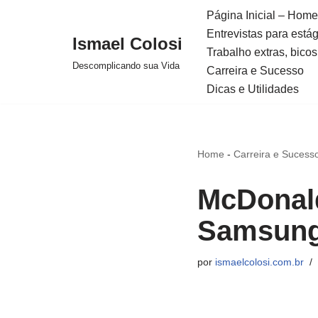
Página Inicial – Home
Entrevistas para está
Avançar
Ismael Colosi
Trabalho extras, bicos
para
Descomplicando sua Vida
Carreira e Sucesso
o
Dicas e Utilidades
conteúdo
Home
-
Carreira e Sucess
McDonald
Samsung
por
ismaelcolosi.com.br