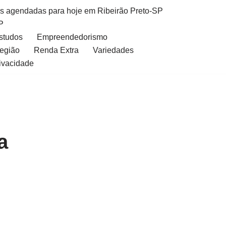
as agendadas para hoje em Ribeirão Preto-SP
P
Estudos
Empreendedorismo
Região
Renda Extra
Variedades
rivacidade
a