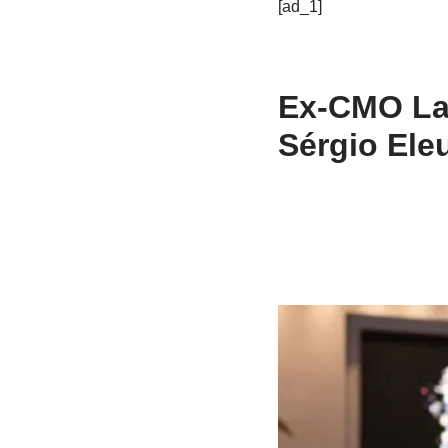
[ad_1]
Ex-CMO Lat
Sérgio Eleu