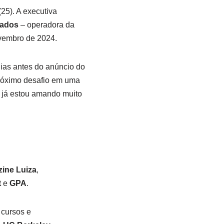
(25). A executiva
rados
– operadora da
ovembro de 2024.
ias antes do anúncio do
próximo desafio em uma
u já estou amando muito
ine Luiza
,
t
e
GPA
.
 cursos e