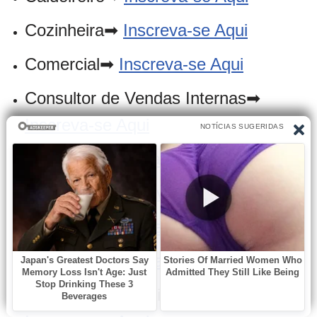
Cozinheira➡
Inscreva-se Aqui
Comercial➡
Inscreva-se Aqui
Consultor de Vendas Internas➡
Inscreva-se Aqui
Cumim➡
Inscreva-se Aqui
Designer➡
Inscreva-se Aqui
Eletricista➡
Inscreva-se Aqui
Estágio➡
Inscreva-se Aqui
Estágio em Atendimento ao Cliente➡