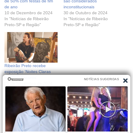
de 50% com festas de fim
são considerados
de ano
inconstitucionais
10 de Dezembro de 2024
30 de Outubro de 2024
In "Notícias de Ribeirão
In "Notícias de Ribeirão
Preto-SP e Região"
Preto-SP e Região"
Ribeirão Preto recebe
exposição ‘Noites Claras
em Dias Escuros’
28 de Novembro de 2024
In "Notícias de Ribeirão
Preto-SP e Região"