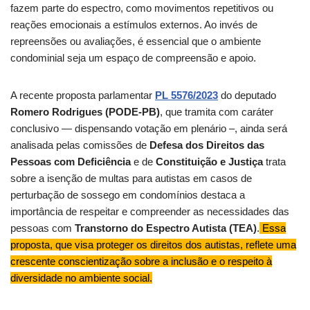
fazem parte do espectro, como movimentos repetitivos ou
reações emocionais a estímulos externos. Ao invés de
repreensões ou avaliações, é essencial que o ambiente
condominial seja um espaço de compreensão e apoio.
A recente proposta parlamentar
PL 5576/2023
do deputado
Romero Rodrigues (PODE-PB)
, que tramita com caráter
conclusivo — dispensando votação em plenário –, ainda será
analisada pelas comissões de
Defesa dos Direitos das
Pessoas com Deficiência
e de
Constituição e Justiça
trata
sobre a isenção de multas para autistas em casos de
perturbação de sossego em condomínios destaca a
importância de respeitar e compreender as necessidades das
pessoas com
Transtorno do Espectro Autista (TEA)
.
Essa
proposta, que visa proteger os direitos dos autistas, reflete uma
crescente conscientização sobre a inclusão e o respeito à
diversidade no ambiente social.