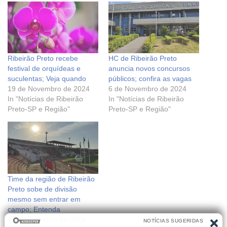
Ribeirão Preto recebe
HC de Ribeirão Preto
festival de orquídeas e
anuncia novos concursos
suculentas; Veja quando
públicos; confira as vagas
19 de Novembro de 2024
6 de Novembro de 2024
In "Notícias de Ribeirão
In "Notícias de Ribeirão
Preto-SP e Região"
Preto-SP e Região"
Time da região de Ribeirão
Preto sobe de divisão
mesmo sem entrar em
campo; Entenda
7 de Novembro de 2024