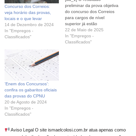
preliminar da prova objetiva
Concurso dos Correios:
do concurso dos Correios
veja horário das provas,
para cargos de nível
locais e o que levar
superior já estão
14 de Dezembro de 2024
disponíveis no site da
22 de Maio de 2025
In "Empregos -
organizadora da seleção,
In "Empregos -
Classificados"
assim como também foi
Classificados"
publicado o resultado dos
recursos interpostos pelos
candidatos contra os
gabaritos preliminar e
definitivo da avaliação. +
Correios: sai resultado
‘Enem dos Concursos’:
preliminar…
confira os gabaritos oficiais
das provas do CPNU
20 de Agosto de 2024
In "Empregos -
Classificados"
Aviso Legal O site ismaelcolosi.com.br atua apenas como