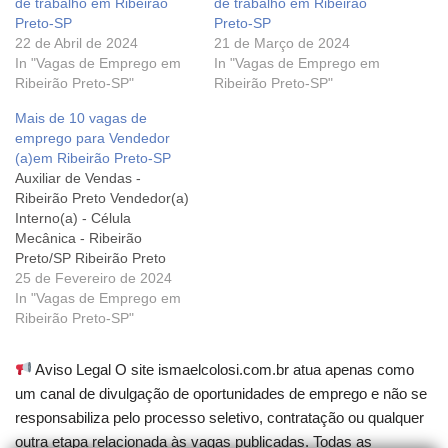
de trabalho em Ribeirão
de trabalho em Ribeirão
Preto-SP
Preto-SP
22 de Abril de 2024
21 de Março de 2024
In "Vagas de Emprego em
In "Vagas de Emprego em
Ribeirão Preto-SP"
Ribeirão Preto-SP"
Mais de 10 vagas de
emprego para Vendedor
(a)em Ribeirão Preto-SP
Auxiliar de Vendas -
Ribeirão Preto Vendedor(a)
Interno(a) - Célula
Mecânica - Ribeirão
Preto/SP Ribeirão Preto
Vendedor | Vans Ribeirão |
25 de Fevereiro de 2024
Ribeirão Preto-SP
In "Vagas de Emprego em
Vendedora - Shopping
Ribeirão Preto-SP"
Iguatemi - Ribeirão
Preto/SP Vendedor(a) Jr.
Aviso Legal O site ismaelcolosi.com.br atua apenas como
em Ribeirão Preto - 75055
um canal de divulgação de oportunidades de emprego e não se
Vendedor (a) Ribeirão Preto
responsabiliza pelo processo seletivo, contratação ou qualquer
- SP Vendedor Externo
Vendedor - Ribeirão
outra etapa relacionada às vagas publicadas. Todas as