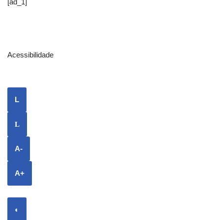
[ad_1]
Acessibilidade
L
L
A-
A+
◐