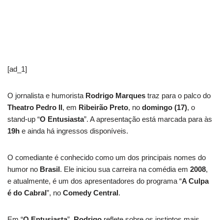
[ad_1]
O jornalista e humorista
Rodrigo Marques
traz para o palco do
Theatro Pedro II
, em
Ribeirão Preto
, no
domingo (17)
, o
stand-up “
O Entusiasta
”. A apresentação está marcada para às
19h
e ainda há ingressos disponíveis.
O comediante é conhecido como um dos principais nomes do
humor no
Brasil
. Ele iniciou sua carreira na comédia em
2008
,
e atualmente, é um dos apresentadores do programa “
A Culpa
é do Cabral
”, no
Comedy Central
.
Em “
O Entusiasta
”,
Rodrigo
reflete sobre os instintos mais