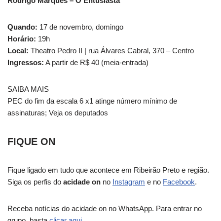
Rodrigo Marques – O Entusiasta
Quando:
17 de novembro, domingo
Horário:
19h
Local:
Theatro Pedro II | rua Álvares Cabral, 370 – Centro
Ingressos:
A partir de R$ 40 (meia-entrada)
SAIBA MAIS
PEC do fim da escala 6 x1 atinge número mínimo de
assinaturas; Veja os deputados
FIQUE ON
Fique ligado em tudo que acontece em Ribeirão Preto e região.
Siga os perfis do
acidade on
no
Instagram
e no
Facebook
.
Receba notícias do acidade on no WhatsApp. Para entrar no
grupo, basta
clicar aqui
.