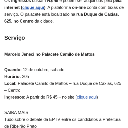
Os
ingressos
custam
R$ 45
e podem ser adquiridos pelo
pela
internet (
clique aqui
)
. A plataforma
on-line
conta com taxas de
serviço. O palacete está localizado na
rua Duque de Caxias,
625, no Centro
da cidade.
Serviço
Marcelo Jeneci no Palacete Camilo de Mattos
Quando:
12 de outubro, sábado
Horário:
20h
Local:
Palacete Camilo de Mattos – rua Duque de Caxias, 625
– Centro
Ingressos:
A partir de R$ 45 – no site (
clique aqui
)
SAIBA MAIS
Tudo sobre o debate da EPTV entre os candidatos à Prefeitura
de Ribeirão Preto