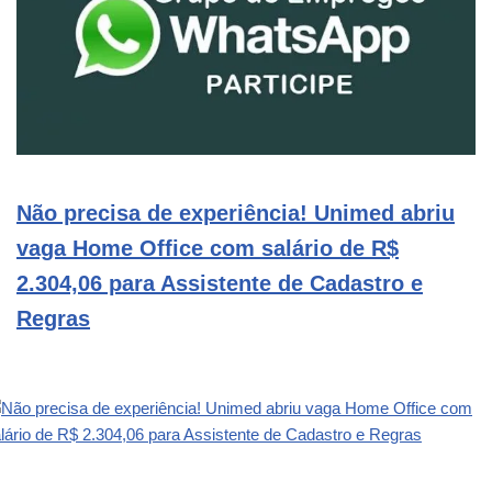
Não precisa de experiência! Unimed abriu
vaga Home Office com salário de R$
2.304,06 para Assistente de Cadastro e
Regras