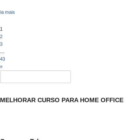
ia mais
1
2
3
…
43
»
MELHORAR CURSO PARA HOME OFFICE