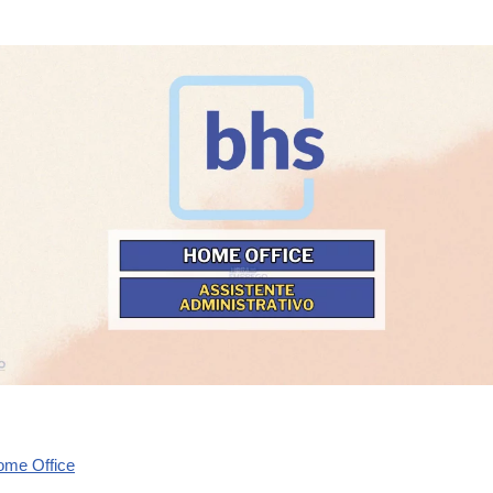
ome Office