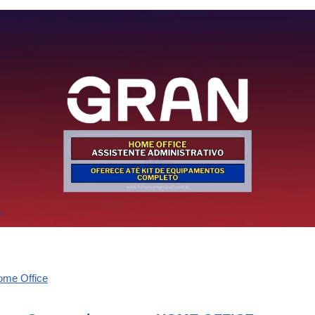
ome Office