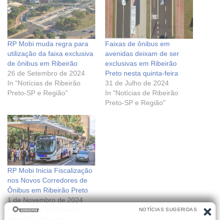
RP Mobi muda regra para
Faixas de ônibus em
utilização da faixa exclusiva
avenidas deixam de ser
de ônibus em Ribeirão
exclusivas em Ribeirão
26 de Setembro de 2024
Preto nesta quinta-feira
In "Notícias de Ribeirão
31 de Julho de 2024
Preto-SP e Região"
In "Notícias de Ribeirão
Preto-SP e Região"
RP Mobi Inicia Fiscalização
nos Novos Corredores de
Ônibus em Ribeirão Preto
1 de Novembro de 2024
In "Notícias de Ribeirão
Preto-SP e Região"