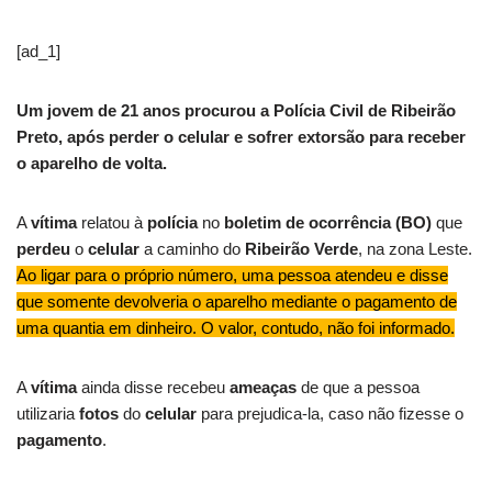
[ad_1]
Um jovem de 21 anos procurou a Polícia Civil de Ribeirão
Preto, após perder o celular e sofrer extorsão para receber
o aparelho de volta.
A
vítima
relatou à
polícia
no
boletim de ocorrência (BO)
que
perdeu
o
celular
a caminho do
Ribeirão Verde
, na zona Leste.
Ao ligar para o próprio número, uma pessoa atendeu e disse
que somente devolveria o aparelho mediante o pagamento de
uma quantia em dinheiro. O valor, contudo, não foi informado.
A
vítima
ainda disse recebeu
ameaças
de que a pessoa
utilizaria
fotos
do
celular
para prejudica-la, caso não fizesse o
pagamento
.