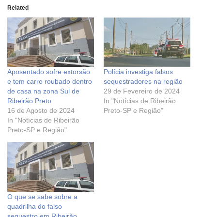
Related
Aposentado sofre extorsão
Polícia investiga falsos
e tem carro roubado dentro
sequestradores na região
de casa na zona Sul de
29 de Fevereiro de 2024
Ribeirão Preto
In "Notícias de Ribeirão
16 de Agosto de 2024
Preto-SP e Região"
In "Notícias de Ribeirão
Preto-SP e Região"
O que se sabe sobre a
quadrilha do falso
sequestro em Ribeirão