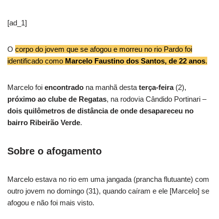
[ad_1]
O
corpo do jovem que se afogou e morreu no rio Pardo foi
identificado como
Marcelo Faustino dos Santos, de 22 anos
.
Marcelo foi
encontrado
na manhã desta
terça-feira
(2),
próximo ao clube de Regatas
, na rodovia Cândido Portinari –
dois quilômetros de distância de onde desapareceu no
bairro Ribeirão Verde
.
Sobre o afogamento
Marcelo estava no rio em uma jangada (prancha flutuante) com
outro jovem no domingo (31), quando caíram e ele [Marcelo] se
afogou e não foi mais visto.