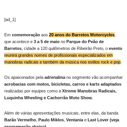
[ad_1]
Em
comemoração
aos
20 anos do Barretos Motorcycles
,
que acontece e
3 a 5 de maio
no
Parque do Peão de
Barretos
, cidade a 120 quilômetros de Ribeirão Preto, o
evento
reunirá grandes nomes de profissionais especializados em
manobras radicais e também da música nos estilos rock e pop
.
Os apaixonados pela
adrenalina
no segmento vão acompanhar
acrobacias com motos, bicicletas, carros e karts adaptados
realizadas por equipes como a
Xtreme Manobras Radicais,
Luquinha Wheeling e Cachorrão Moto Show.
Além de várias apresentações musicais, entre elas, da banda
Barão Vermelho
,
Paulo Miklos
,
Ventania
e
Last Lover
(veja
programação abaixo)
.