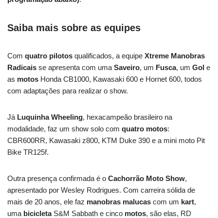
Saiba mais sobre as equipes
Com
quatro pilotos
qualificados, a equipe
Xtreme Manobras
Radicais
se apresenta com uma
Saveiro
, um
Fusca
, um
Gol
e
as
motos
Honda CB1000, Kawasaki 600 e Hornet 600, todos
com adaptações para realizar o show.
Já
Luquinha Wheeling
, hexacampeão brasileiro na
modalidade, faz um show solo com
quatro motos
:
CBR600RR, Kawasaki z800, KTM Duke 390 e a mini moto Pit
Bike TR125f.
Outra presença confirmada é o
Cachorrão Moto Show
,
apresentado por Wesley Rodrigues. Com carreira sólida de
mais de 20 anos, ele faz
manobras malucas
com um
kart
,
uma
bicicleta
S&M Sabbath e cinco
motos
, são elas, RD