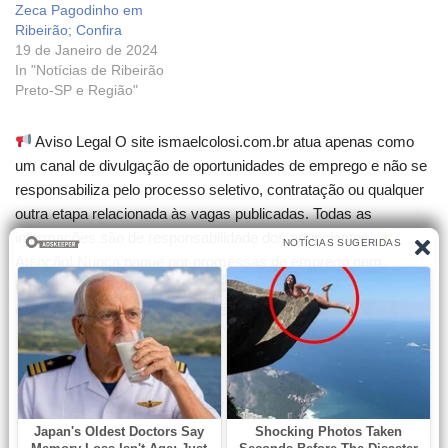
Zeca Pagodinho em
Ribeirão; Confira
19 de Janeiro de 2024
In "Notícias de Ribeirão
Preto-SP e Região"
Aviso Legal O site ismaelcolosi.com.br atua apenas como
um canal de divulgação de oportunidades de emprego e não se
responsabiliza pelo processo seletivo, contratação ou qualquer
outra etapa relacionada às vagas publicadas. Todas as
informações são de responsabilidade dos anunciantes.
Atenção! Nunca pague por promessas de emprego nem
compre cursos que garantam contratação. Desconfie de
qualquer cobrança para participar de seleções.