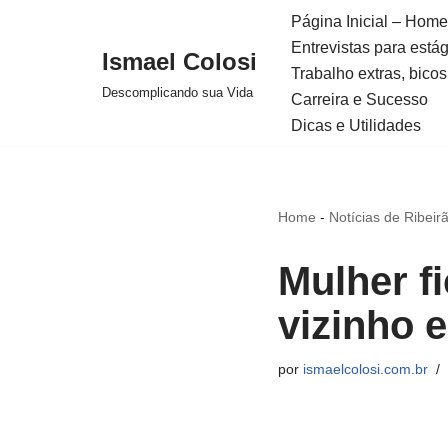
Página Inicial – Home
Entrevistas para está
Avançar
Ismael Colosi
Trabalho extras, bicos
para
Descomplicando sua Vida
Carreira e Sucesso
o
Dicas e Utilidades
conteúdo
Home
-
Notícias de Ribeir
Mulher fi
vizinho 
por
ismaelcolosi.com.br