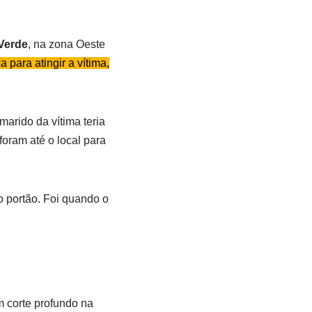
 Verde
, na zona Oeste
 para atingir a vítima,
arido da vítima teria
foram até o local para
o portão. Foi quando o
m corte profundo na