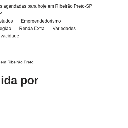
as agendadas para hoje em Ribeirão Preto-SP
P
Estudos
Empreendedorismo
Região
Renda Extra
Variedades
rivacidade
o em Ribeirão Preto
dida por