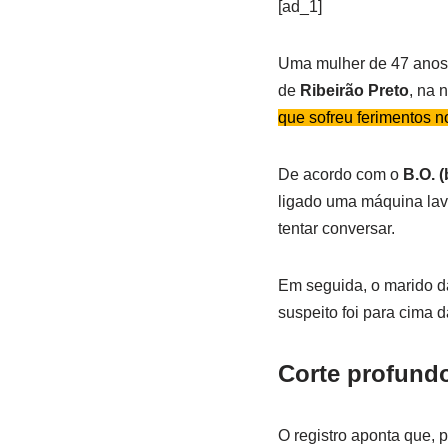
[ad_1]
Uma mulher de 47 anos f
de
Ribeirão Preto
, na 
que sofreu ferimentos n
De acordo com o
B.O. (
ligado uma máquina lava
tentar conversar.
Em seguida, o marido da
suspeito foi para cima 
Corte profund
O registro aponta que, 