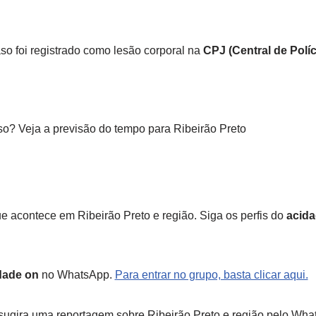
so foi registrado como lesão corporal na
CPJ (Central de Políc
o? Veja a previsão do tempo para Ribeirão Preto
e acontece em Ribeirão Preto e região. Siga os perfis do
acida
dade on
no WhatsApp.
Para entrar no grupo, basta clicar aqui.
ugira uma reportagem sobre Ribeirão Preto e região pelo Wha