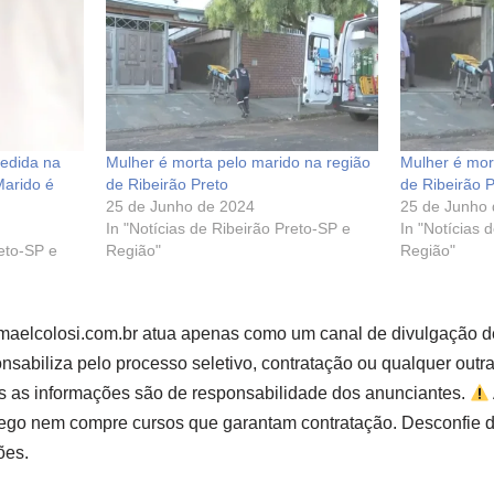
edida na
Mulher é morta pelo marido na região
Mulher é mor
Marido é
de Ribeirão Preto
de Ribeirão 
25 de Junho de 2024
25 de Junho
In "Notícias de Ribeirão Preto-SP e
In "Notícias 
reto-SP e
Região"
Região"
smaelcolosi.com.br atua apenas como um canal de divulgação d
sabiliza pelo processo seletivo, contratação ou qualquer outr
s as informações são de responsabilidade dos anunciantes.
go nem compre cursos que garantam contratação. Desconfie d
ões.