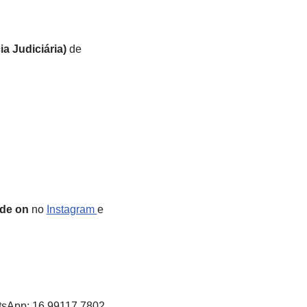
ia Judiciária)
de
de on
no
Instagram
e
tsApp: 16 99117 7802.