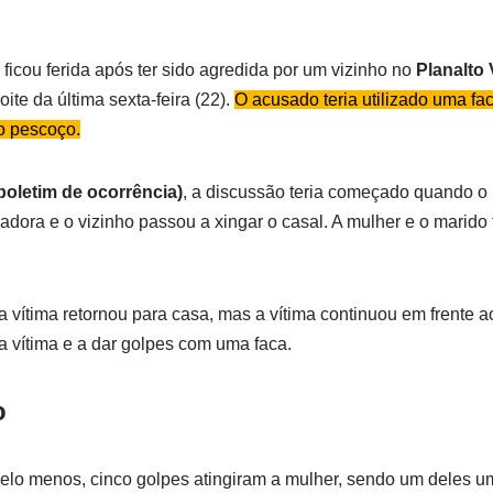
icou ferida após ter sido agredida por um vizinho no
Planalto
noite da última sexta-feira (22).
O acusado teria utilizado uma faca
o pescoço.
boletim de ocorrência)
, a discussão teria começado quando o m
dora e o vizinho passou a xingar o casal. A mulher e o marido 
 vítima retornou para casa, mas a vítima continuou em frente a
da vítima e a dar golpes com uma faca.
o
pelo menos, cinco golpes atingiram a mulher, sendo um deles u