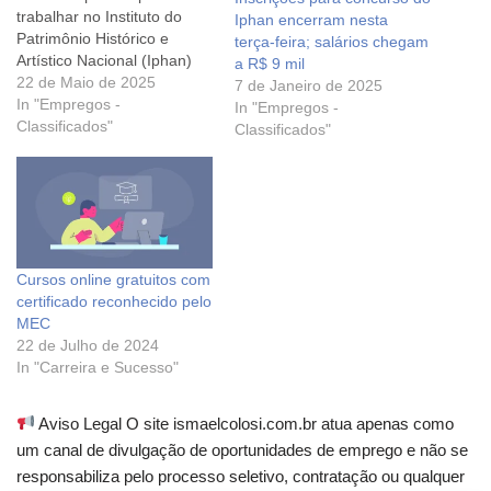
trabalhar no Instituto do
Iphan encerram nesta
Patrimônio Histórico e
terça-feira; salários chegam
Artístico Nacional (Iphan)
a R$ 9 mil
encerram às 16h desta
22 de Maio de 2025
7 de Janeiro de 2025
terça-feira. As vagas a
In "Empregos -
In "Empregos -
serem preenchidas são
Classificados"
Classificados"
para as áreas de Analista
Ambiental, Antropologia,
Arqueologia, Arquitetura e
Urbanismo, Educação
Patrimonial e, por fim,
Geoprocessamento. São 31
Cursos online gratuitos com
vagas com salários…
certificado reconhecido pelo
MEC
22 de Julho de 2024
In "Carreira e Sucesso"
Aviso Legal O site ismaelcolosi.com.br atua apenas como
um canal de divulgação de oportunidades de emprego e não se
responsabiliza pelo processo seletivo, contratação ou qualquer