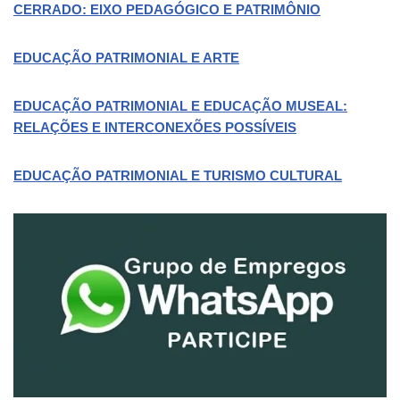
CERRADO: EIXO PEDAGÓGICO E PATRIMÔNIO
EDUCAÇÃO PATRIMONIAL E ARTE
EDUCAÇÃO PATRIMONIAL E EDUCAÇÃO MUSEAL:
RELAÇÕES E INTERCONEXÕES POSSÍVEIS
EDUCAÇÃO PATRIMONIAL E TURISMO CULTURAL