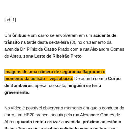
[ad_1]
Um
ônibus
e um
carro
se envolveram em um
acidente de
trânsito
na tarde desta sexta-feira (8), no cruzamento da
avenida Dr. Plínio de Castro Prado com a rua Alexandre Gomes
de Abreu,
zona Leste de Ribeirão Preto.
Imagens de uma câmera de segurança flagraram o
momento da colisão – veja abaixo.
De acordo com o
Corpo
de Bombeiros
, apesar do susto,
ninguém se feriu
gravemente
.
No vídeo é possível observar o momento em que o condutor do
carro, um HB20 branco, seguia pela rua Alexandre Gomes de
Abreu
quando tentou cruzar a avenida, próximo ao estádio
Palma Travassos, e acabou colidindo com o ônibus
, que