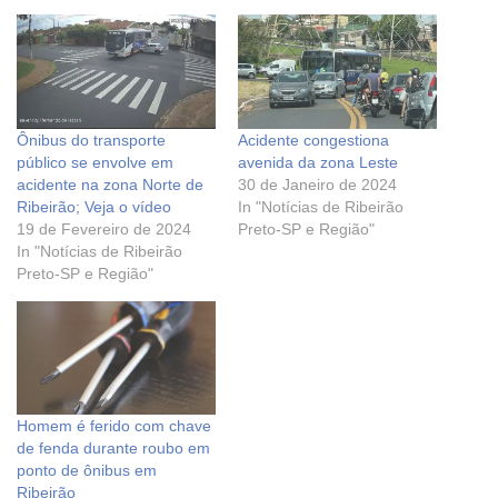
Ônibus do transporte
Acidente congestiona
público se envolve em
avenida da zona Leste
acidente na zona Norte de
30 de Janeiro de 2024
Ribeirão; Veja o vídeo
In "Notícias de Ribeirão
19 de Fevereiro de 2024
Preto-SP e Região"
In "Notícias de Ribeirão
Preto-SP e Região"
Homem é ferido com chave
de fenda durante roubo em
ponto de ônibus em
Ribeirão