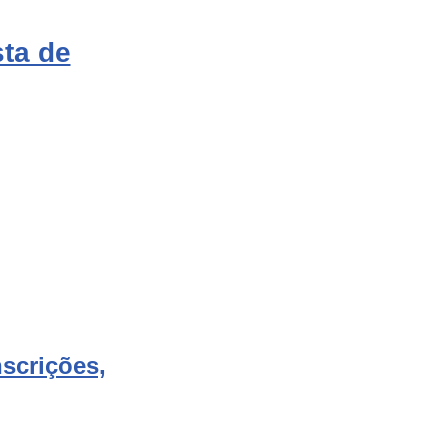
ta de
scrições,