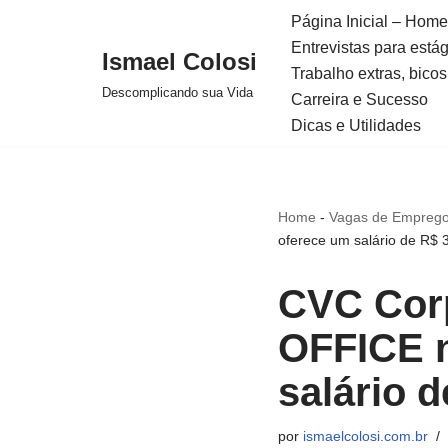
Página Inicial – Home
Entrevistas para está
Avançar
Ismael Colosi
Trabalho extras, bicos
para
Descomplicando sua Vida
Carreira e Sucesso
o
Dicas e Utilidades
conteúdo
Home
-
Vagas de Emprego
oferece um salário de R$ 
CVC Cor
OFFICE n
salário d
por
ismaelcolosi.com.br