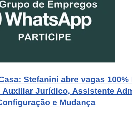
 Casa: Stefanini abre vagas 100
Auxiliar Jurídico, Assistente Adm
 Configuração e Mudança