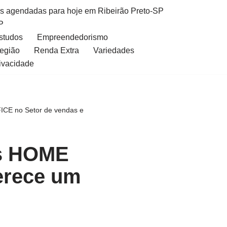
as agendadas para hoje em Ribeirão Preto-SP
P
Estudos
Empreendedorismo
Região
Renda Extra
Variedades
rivacidade
CE no Setor de vendas e
as HOME
erece um