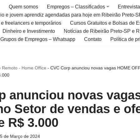
Quem somos
Empregos – Classificados
Entrevist
gio e jovem aprendiz agendadas para hoje em Ribeirão Preto-S
 e freelancers e temporários
Cursos Gratuitos e Bolsas de 
Dinheiro e Investimento
Notícias de Ribeirão Preto-SP e 
Grupos de Empregos – Whatsapp
Contato
Política de p
 Remoto - Home Office
-
CVC Corp anunciou novas vagas HOME OFFI
3.000
p anunciou novas vag
o Setor de vendas e of
e R$ 3.000
5 de Março de 2024