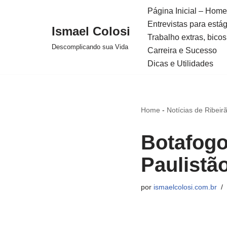
Página Inicial – Home
Entrevistas para está
Avançar
Ismael Colosi
Trabalho extras, bicos
para
Descomplicando sua Vida
Carreira e Sucesso
o
Dicas e Utilidades
conteúdo
Home
-
Notícias de Ribeir
Botafogo 
Paulist
por
ismaelcolosi.com.br