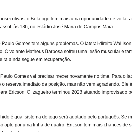
consecutivas, o Botafogo tem mais uma oportunidade de voltar a
rassol, às 18h, no estádio José Maria de Campos Maia.
o Paulo Gomes tem alguns problemas. O lateral-direito Wallison 
o. O volante Matheus Barbosa sofreu uma lesão muscular e ta
reira ainda segue em recuperação.
Paulo Gomes vai precisar mexer novamente no time. Para o lad
é o reserva imediato da posição, mas não vem agradando. Ele é
ara Ericson. O zagueiro terminou 2023 atuando improvisado pel
olhido é qual sistema de jogo será adotado pelo português. Se m
o opte por uma linha de quatro, Ericson tem mais chances de s