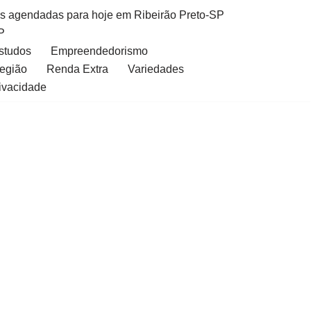
as agendadas para hoje em Ribeirão Preto-SP
P
Estudos
Empreendedorismo
Região
Renda Extra
Variedades
rivacidade