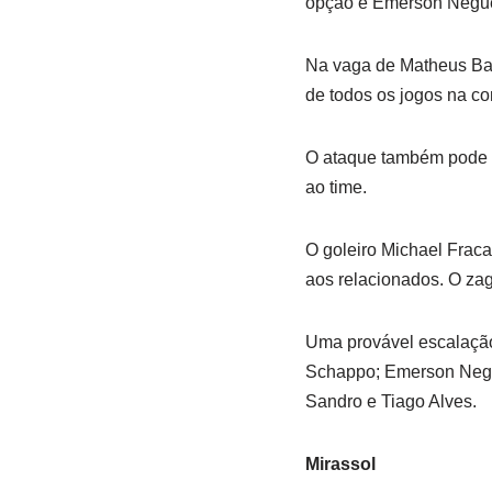
opção é Emerson Negue
Na vaga de Matheus Barb
de todos os jogos na c
O ataque também pode t
ao time.
O goleiro Michael Fracar
aos relacionados. O za
Uma provável escalação
Schappo; Emerson Negue
Sandro e Tiago Alves.
Mirassol