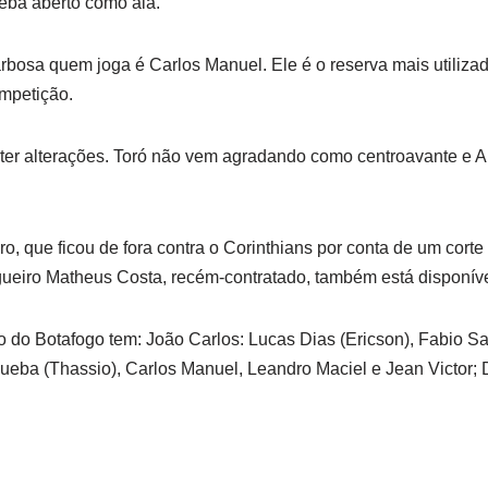
ba aberto como ala.
osa quem joga é Carlos Manuel. Ele é o reserva mais utilizado
ompetição.
er alterações. Toró não vem agradando como centroavante e Al
o, que ficou de fora contra o Corinthians por conta de um corte 
gueiro Matheus Costa, recém-contratado, também está disponív
 do Botafogo tem: João Carlos: Lucas Dias (Ericson), Fabio S
ba (Thassio), Carlos Manuel, Leandro Maciel e Jean Victor; 