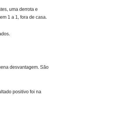
tes, uma derrota e
 em 1 a 1, fora de casa.
cados.
equena desvantagem. São
tado positivo foi na