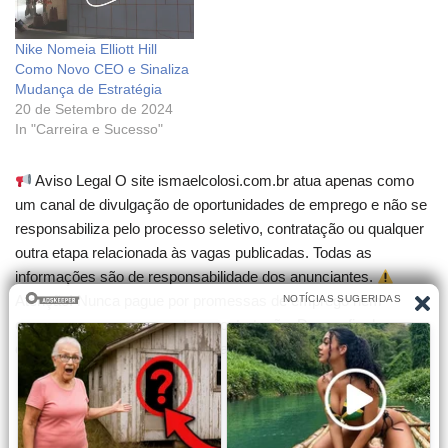
Nike Nomeia Elliott Hill
Como Novo CEO e Sinaliza
Mudança de Estratégia
20 de Setembro de 2024
In "Carreira e Sucesso"
Aviso Legal O site ismaelcolosi.com.br atua apenas como
um canal de divulgação de oportunidades de emprego e não se
responsabiliza pelo processo seletivo, contratação ou qualquer
outra etapa relacionada às vagas publicadas. Todas as
informações são de responsabilidade dos anunciantes.
Atenção! Nunca pague por promessas de emprego nem
compre cursos que garantam contratação. Desconfie de
qualquer cobrança para participar de seleções.