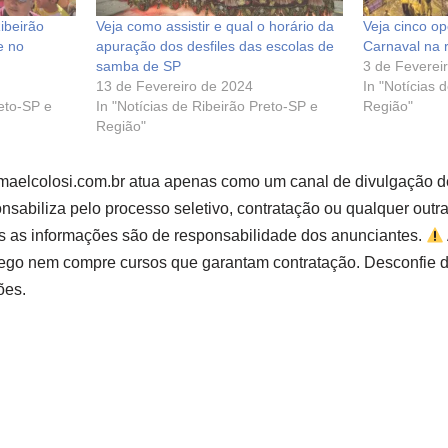
ibeirão
Veja como assistir e qual o horário da
Veja cinco o
e no
apuração dos desfiles das escolas de
Carnaval na 
samba de SP
3 de Feverei
13 de Fevereiro de 2024
In "Notícias 
reto-SP e
In "Notícias de Ribeirão Preto-SP e
Região"
Região"
smaelcolosi.com.br atua apenas como um canal de divulgação d
sabiliza pelo processo seletivo, contratação ou qualquer outr
s as informações são de responsabilidade dos anunciantes.
go nem compre cursos que garantam contratação. Desconfie d
ões.