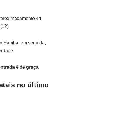
 aproximadamente 44
(12).
do Samba, em seguida,
erdade.
entrada
é de
graça
.
atais no último