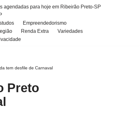
as agendadas para hoje em Ribeirão Preto-SP
P
Estudos
Empreendedorismo
Região
Renda Extra
Variedades
rivacidade
nda tem desfile de Carnaval
o Preto
al