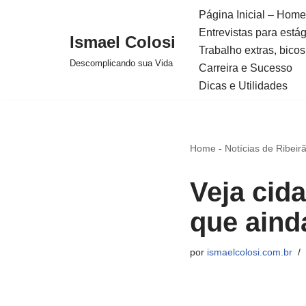
Página Inicial – Home
Entrevistas para está
Avançar
Ismael Colosi
Trabalho extras, bicos
para
Descomplicando sua Vida
Carreira e Sucesso
o
Dicas e Utilidades
conteúdo
Home
-
Notícias de Ribeir
Veja cid
que aind
por
ismaelcolosi.com.br