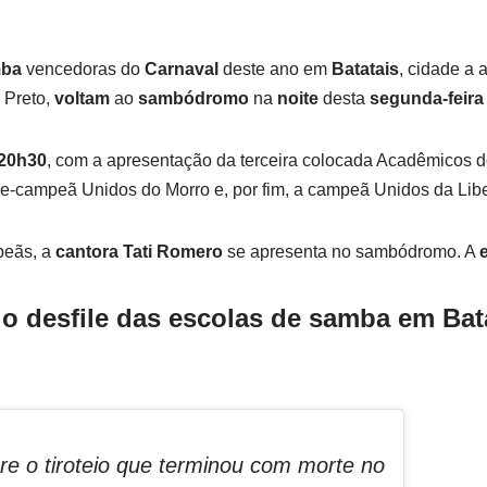
mba
vencedoras do
Carnaval
deste ano em
Batatais
, cidade a
 Preto,
voltam
ao
sambódromo
na
noite
desta
segunda-feira
20h30
, com a apresentação da terceira colocada Acadêmicos 
ce-campeã Unidos do Morro e, por fim, a campeã Unidos da Lib
peãs, a
cantora
Tati Romero
se apresenta no sambódromo. A
do desfile das escolas de samba em Bat
e o tiroteio que terminou com morte no