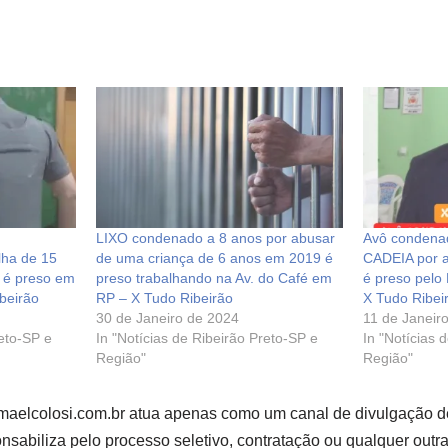
LIXO condenado a 8 anos por abusar
Avô condena
lha de 15
de uma criança de 6 anos em 2019 é
CADEIA por 
r é preso em
preso trabalhando na Av. do Café em
é preso pelo
beirão
RP – X Tudo Ribeirão
X Tudo Ribei
30 de Janeiro de 2024
11 de Janeir
reto-SP e
In "Notícias de Ribeirão Preto-SP e
In "Notícias 
Região"
Região"
smaelcolosi.com.br atua apenas como um canal de divulgação d
sabiliza pelo processo seletivo, contratação ou qualquer outr