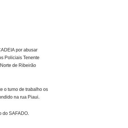
CADEIA por abusar
os Policiais Tenente
a Norte de Ribeirão
te o turno de trabalho os
dido na rua Piaui.
são do SAFADO.