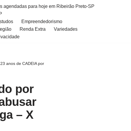
as agendadas para hoje em Ribeirão Preto-SP
P
Estudos
Empreendedorismo
Região
Renda Extra
Variedades
rivacidade
3 anos de CADEIA por
o por
 abusar
nga – X