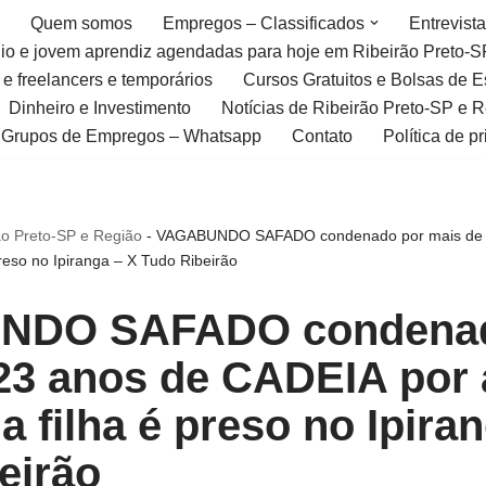
Quem somos
Empregos – Classificados
Entrevist
gio e jovem aprendiz agendadas para hoje em Ribeirão Preto-S
 e freelancers e temporários
Cursos Gratuitos e Bolsas de 
Dinheiro e Investimento
Notícias de Ribeirão Preto-SP e 
Grupos de Empregos – Whatsapp
Contato
Política de p
ão Preto-SP e Região
-
VAGABUNDO SAFADO condenado por mais de 2
preso no Ipiranga – X Tudo Ribeirão
NDO SAFADO condenad
23 anos de CADEIA por
a filha é preso no Ipira
eirão