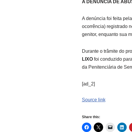
A DENÚNCIA DE AB
A denúncia foi feita pe
ocorrência) registrado 
genitor, enquanto sua 
Durante o trâmite do p
LIXO
foi conduzido par
da Penitenciária de Ser
[ad_2]
Source link
Share this: