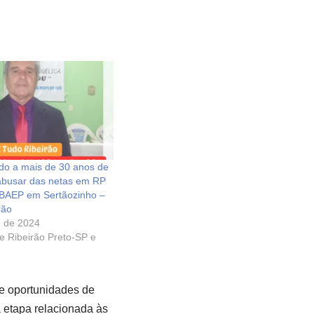
do a mais de 30 anos de
abusar das netas em RP
 BAEP em Sertãozinho –
rão
o de 2024
de Ribeirão Preto-SP e
e oportunidades de
a etapa relacionada às