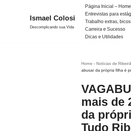
Página Inicial – Home
Entrevistas para está
Avançar
Ismael Colosi
Trabalho extras, bicos
para
Descomplicando sua Vida
Carreira e Sucesso
o
Dicas e Utilidades
conteúdo
Home
-
Notícias de Ribeir
abusar da própria filha é 
VAGABU
mais de 
da própri
Tudo Rib