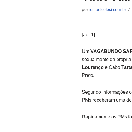
por
ismaelcolosi.com.br
[ad_1]
Um
VAGABUNDO SA
sexualmente da própria f
Lourenço
e Cabo
Tart
Preto.
Segundo informações o
PMs receberam uma de
Rapidamente os PMs for