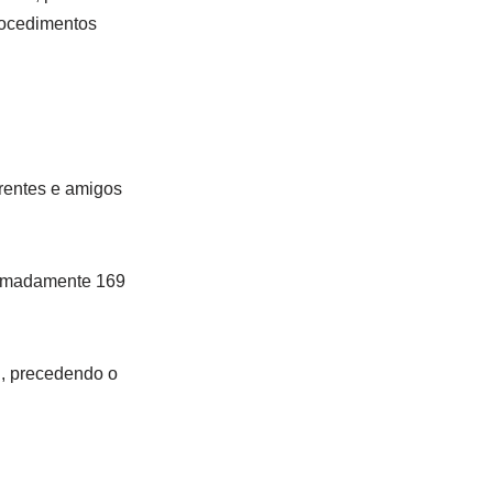
rocedimentos
rentes e amigos
oximadamente 169
h, precedendo o