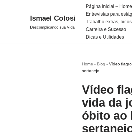
Página Inicial – Home
Entrevistas para está
Avançar
Ismael Colosi
Trabalho extras, bicos
para
Descomplicando sua Vida
Carreira e Sucesso
o
Dicas e Utilidades
conteúdo
Home
-
Blog
-
Vídeo flagr
sertanejo
Vídeo fl
vida da 
óbito ao
sertanej