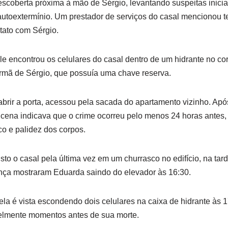
scoberta próxima à mão de Sérgio, levantando suspeitas inicia
autoextermínio. Um prestador de serviços do casal mencionou t
tato com Sérgio.
le encontrou os celulares do casal dentro de um hidrante no cor
rmã de Sérgio, que possuía uma chave reserva.
brir a porta, acessou pela sacada do apartamento vizinho. Após
 A cena indicava que o crime ocorreu pelo menos 24 horas antes, 
o e palidez dos corpos.
isto o casal pela última vez em um churrasco no edifício, na tard
ça mostraram Eduarda saindo do elevador às 16:30.
ela é vista escondendo dois celulares na caixa de hidrante às 1
elmente momentos antes de sua morte.