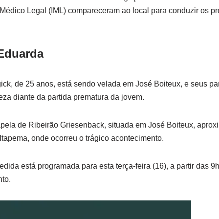
o Médico Legal (IML) compareceram ao local para conduzir os p
Eduarda
ck, de 25 anos, está sendo velada em José Boiteux, e seus pa
teza diante da partida prematura da jovem.
capela de Ribeirão Griesenback, situada em José Boiteux, apr
 Itapema, onde ocorreu o trágico acontecimento.
ida está programada para esta terça-feira (16), a partir das 9
to.