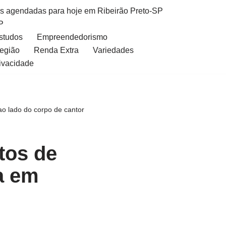
as agendadas para hoje em Ribeirão Preto-SP
P
Estudos
Empreendedorismo
Região
Renda Extra
Variedades
rivacidade
ao lado do corpo de cantor
tos de
a em