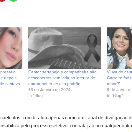
presário
Cantor sertanejo e companheira são
Viúva do can
 e depois
descobertos sem vida no interior de
Carreiro faz 
ele cantava
apartamento de alto padrão
amor?’
16 de Janeiro de 2024
9 de Janeiro
In "Blog"
In "Blog"
smaelcolosi.com.br atua apenas como um canal de divulgação d
sabiliza pelo processo seletivo, contratação ou qualquer outr