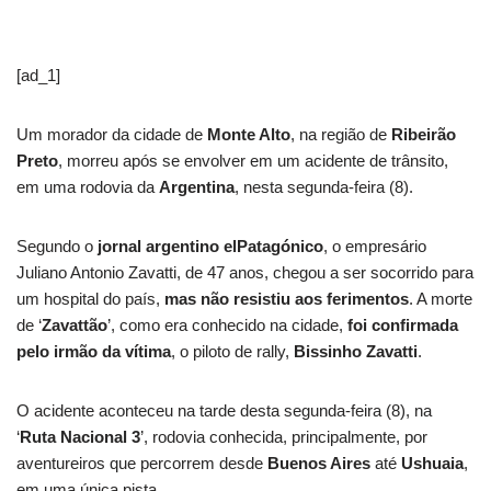
[ad_1]
Um morador da cidade de
Monte Alto
, na região de
Ribeirão
Preto
, morreu após se envolver em um acidente de trânsito,
em uma rodovia da
Argentina
, nesta segunda-feira (8).
Segundo o
jornal argentino elPatagónico
, o empresário
Juliano Antonio Zavatti, de 47 anos, chegou a ser socorrido para
um hospital do país,
mas não resistiu aos ferimentos
. A morte
de ‘
Zavattão
’, como era conhecido na cidade,
foi confirmada
pelo irmão da vítima
, o piloto de rally,
Bissinho Zavatti
.
O acidente aconteceu na tarde desta segunda-feira (8), na
‘
Ruta Nacional 3
’, rodovia conhecida, principalmente, por
aventureiros que percorrem desde
Buenos Aires
até
Ushuaia
,
em uma única pista.