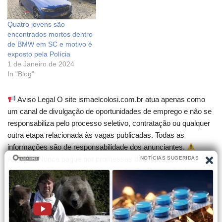
Quatro jovens são
encontrados mortos dentro
de BMW em SC e motivo é
exposto pela Polícia
1 de Janeiro de 2024
In "Blog"
Aviso Legal O site ismaelcolosi.com.br atua apenas como
um canal de divulgação de oportunidades de emprego e não se
responsabiliza pelo processo seletivo, contratação ou qualquer
outra etapa relacionada às vagas publicadas. Todas as
informações são de responsabilidade dos anunciantes.
Atenção! Nunca pague por promessas de emprego nem
compre cursos que garantam contratação. Desconfie de
qualquer cobrança para participar de seleções.