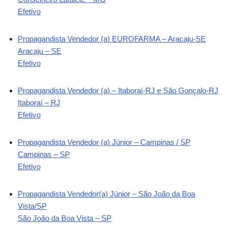
Efetivo
Propagandista Vendedor (a) EUROFARMA – Aracaju-SE
Aracaju – SE
Efetivo
Propagandista Vendedor (a) – Itaboraí-RJ e São Gonçalo-RJ
Itaboraí – RJ
Efetivo
Propagandista Vendedor (a) Júnior – Campinas / SP
Campinas – SP
Efetivo
Propagandista Vendedor(a) Júnior – São João da Boa
Vista/SP
São João da Boa Vista – SP