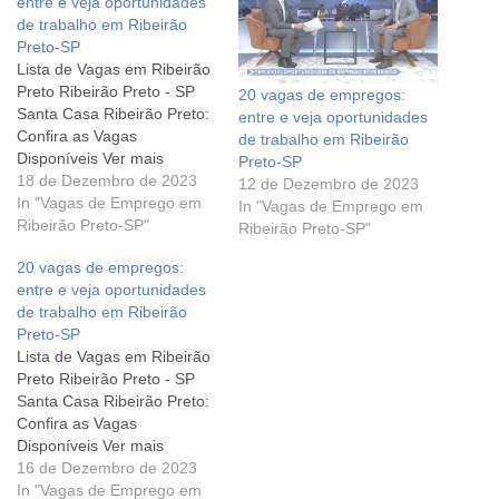
entre e veja oportunidades
de trabalho em Ribeirão
Preto-SP
Lista de Vagas em Ribeirão
Preto Ribeirão Preto - SP
20 vagas de empregos:
Santa Casa Ribeirão Preto:
entre e veja oportunidades
Confira as Vagas
de trabalho em Ribeirão
Disponíveis Ver mais
Preto-SP
Ribeirão Preto - SP AMBEV
18 de Dezembro de 2023
12 de Dezembro de 2023
Contrata Ver mais Ribeirão
In "Vagas de Emprego em
In "Vagas de Emprego em
Preto - SP Cacau Show-
Ribeirão Preto-SP"
Ribeirão Preto-SP"
Consultor Comercial Ver
20 vagas de empregos:
mais Ribeirão Preto - SP
entre e veja oportunidades
Vendedor | Vans Ribeirão
de trabalho em Ribeirão
Ver mais Ribeirão Preto…
Preto-SP
Lista de Vagas em Ribeirão
Preto Ribeirão Preto - SP
Santa Casa Ribeirão Preto:
Confira as Vagas
Disponíveis Ver mais
Ribeirão Preto - SP AMBEV
16 de Dezembro de 2023
Contrata Ver mais Ribeirão
In "Vagas de Emprego em