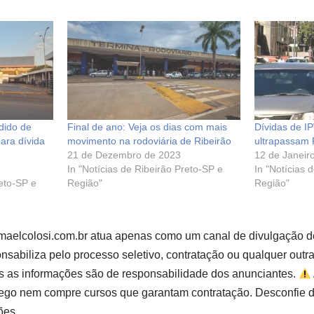
dido de
Final de ano: Veja os dias com mais
Dívidas de I
para dívida
movimento na rodoviária de Ribeirão
ultrapassam 
21 de Dezembro de 2023
12 de Janeir
In "Notícias de Ribeirão Preto-SP e
In "Notícias 
reto-SP e
Região"
Região"
smaelcolosi.com.br atua apenas como um canal de divulgação d
sabiliza pelo processo seletivo, contratação ou qualquer outr
s as informações são de responsabilidade dos anunciantes.
go nem compre cursos que garantam contratação. Desconfie d
ões.