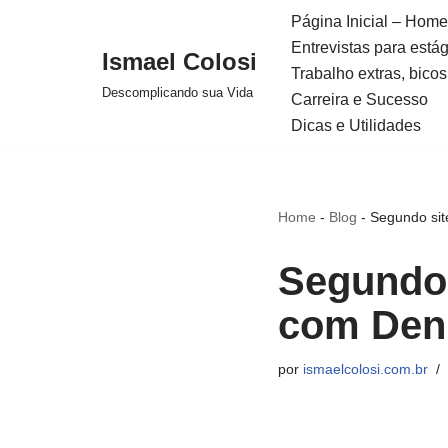
Página Inicial – Home
Entrevistas para está
Avançar
Ismael Colosi
Trabalho extras, bicos
para
Descomplicando sua Vida
Carreira e Sucesso
o
Dicas e Utilidades
conteúdo
Home
-
Blog
-
Segundo site
Segundo s
com Deni
por
ismaelcolosi.com.br