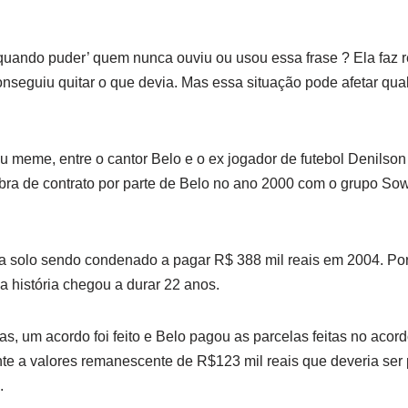
quando puder’ quem nunca ouviu ou usou essa frase ? Ela faz 
onseguiu quitar o que devia. Mas essa situação pode afetar qu
rou meme, entre o cantor Belo e o ex jogador de futebol Denilson
ra de contrato por parte de Belo no ano 2000 com o grupo Sow
eira solo sendo condenado a pagar R$ 388 mil reais em 2004. P
 da história chegou a durar 22 anos.
s, um acordo foi feito e Belo pagou as parcelas feitas no acor
te a valores remanescente de R$123 mil reais que deveria ser 
.