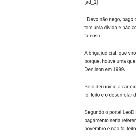
[ad_1]
‘ Devo não nego, pago 
tem uma dívida e não c
famoso.
A briga judicial, que vi
porque, houve uma queb
Denilson em 1999.
Belo deu início a carr
foi feito e o desenrolar
Segundo o portal LeoDia
pagamento seria referen
novembro e não foi feito