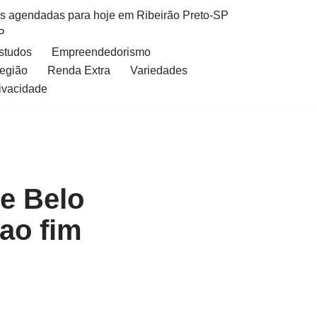
as agendadas para hoje em Ribeirão Preto-SP
P
Estudos
Empreendedorismo
Região
Renda Extra
Variedades
rivacidade
de Belo
ao fim