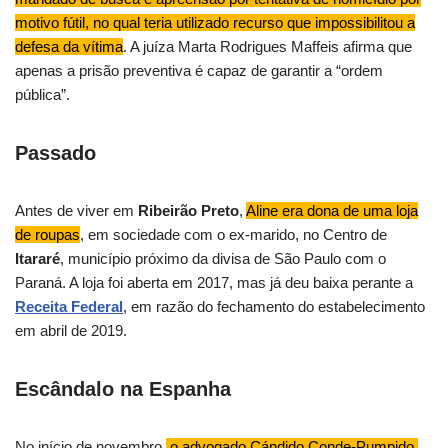
motivo fútil, no qual teria utilizado recurso que impossibilitou a
defesa da vítima
. A juíza Marta Rodrigues Maffeis afirma que
apenas a prisão preventiva é capaz de garantir a “ordem
pública”.
Passado
Antes de viver em
Ribeirão Preto
,
Aline era dona de uma loja
de roupas
, em sociedade com o ex-marido, no Centro de
Itararé
, município próximo da divisa de São Paulo com o
Paraná. A loja foi aberta em 2017, mas já deu baixa perante a
Receita Federal
, em razão do fechamento do estabelecimento
em abril de 2019.
Escândalo na Espanha
No início de novembro,
o advogado Cándido Conde-Pumpido,