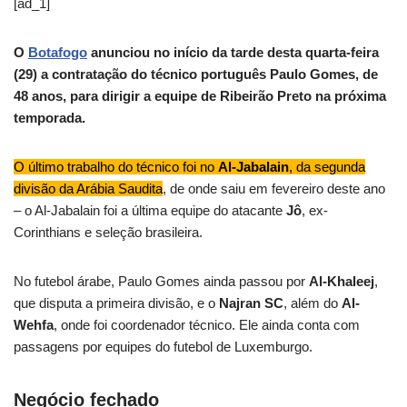
[ad_1]
O
Botafogo
anunciou no início da tarde desta quarta-feira
(29) a contratação do técnico português Paulo Gomes, de
48 anos, para dirigir a equipe de Ribeirão Preto na próxima
temporada.
O último trabalho do técnico foi no
Al-Jabalain
, da segunda
divisão da Arábia Saudita
, de onde saiu em fevereiro deste ano
– o Al-Jabalain foi a última equipe do atacante
Jô
, ex-
Corinthians e seleção brasileira.
No futebol árabe, Paulo Gomes ainda passou por
Al-Khaleej
,
que disputa a primeira divisão, e o
Najran SC
, além do
Al-
Wehfa
, onde foi coordenador técnico. Ele ainda conta com
passagens por equipes do futebol de Luxemburgo.
Negócio fechado