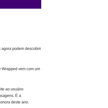
os agora podem descobrir
ify Wrapped vem com um
ite ao usuário
nsagens. É a
sonora deste ano.