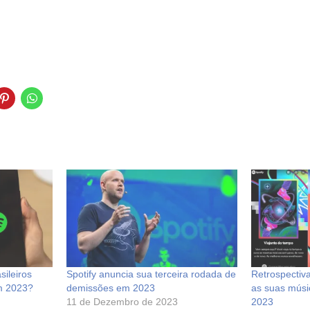
sileiros
Spotify anuncia sua terceira rodada de
Retrospectiva
m 2023?
demissões em 2023
as suas músi
11 de Dezembro de 2023
2023