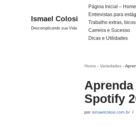
Página Inicial – Home
Entrevistas para está
Avançar
Ismael Colosi
Trabalho extras, bicos
para
Descomplicando sua Vida
Carreira e Sucesso
o
Dicas e Utilidades
conteúdo
Home
-
Variedades
-
Apren
Aprenda 
Spotify 
por
ismaelcolosi.com.br