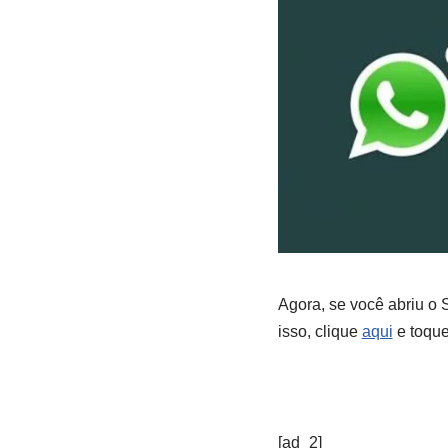
Agora, se você abriu o S
isso, clique
aqui
e toque
[ad_2]