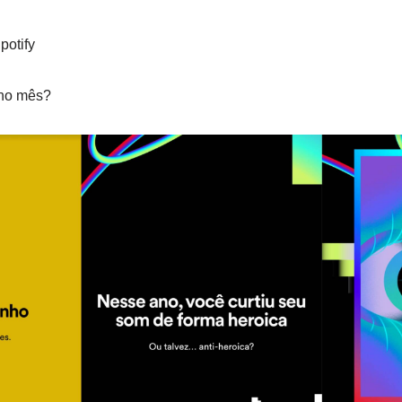
potify
 no mês?