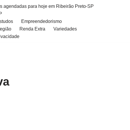
as agendadas para hoje em Ribeirão Preto-SP
P
Estudos
Empreendedorismo
Região
Renda Extra
Variedades
rivacidade
va